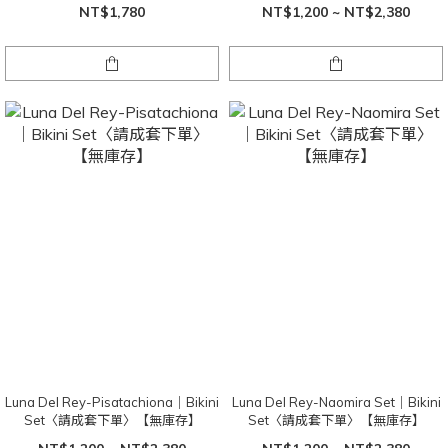
NT$1,780
NT$1,200 ~ NT$2,380
Luna Del Rey-Pisatachiona｜Bikini
Luna Del Rey-Naomira Set｜Bikini
Set〈請成套下單〉【無庫存】
Set〈請成套下單〉【無庫存】