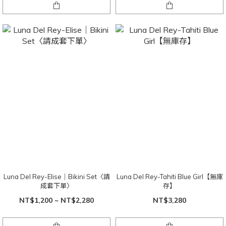
Luna Del Rey-Elise｜Bikini Set〈請
Luna Del Rey-Tahiti Blue Girl【無庫
成套下單〉
存】
NT$1,200 ~ NT$2,280
NT$3,280