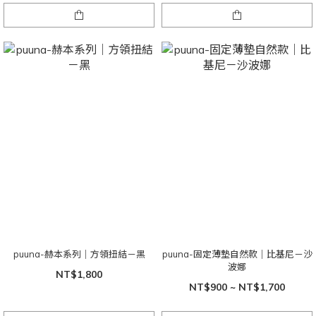
puuna-赫本系列｜方領扭結－黑
puuna-固定薄墊自然款｜比基尼－沙
波娜
NT$1,800
NT$900 ~ NT$1,700