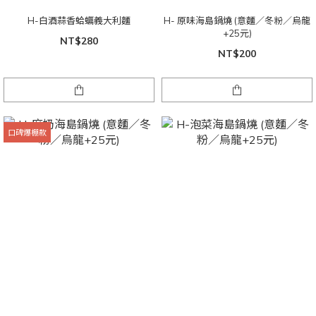
H-白酒蒜香蛤蠣義大利麵
H- 原味海島鍋燒 (意麵／冬粉／烏龍
+25元)
NT$280
NT$200
口碑爆棚款