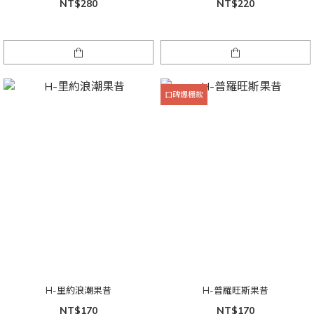
NT$280
NT$220
口碑爆棚款
H-里約浪潮果昔
H-普羅旺斯果昔
NT$170
NT$170