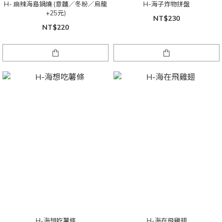
H- 麻辣海島鍋燒 (意麵／冬粉／烏龍
H-海子炸物拼盤
+25元)
NT$230
NT$220
H-海想吃薯條
H-海在飛雞翅