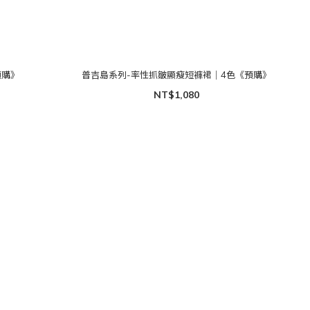
預購》
普吉島系列-率性抓皺顯瘦短褲裙｜4色《預購》
NT$1,080