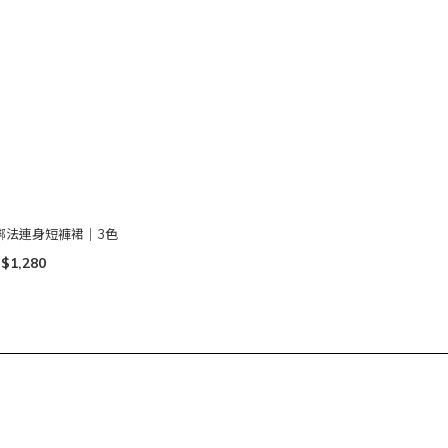
綁法連身短褲裙｜3色
$1,280