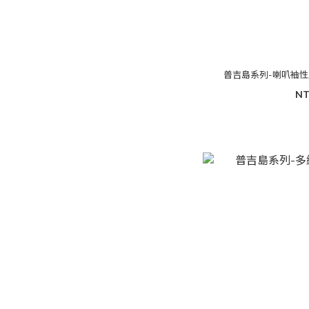
普吉島系列-喇叭袖
NT