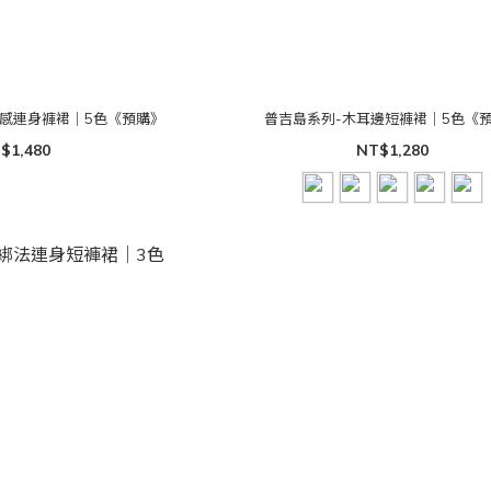
性感連身褲裙｜5色《預購》
普吉島系列-木耳邊短褲裙｜5色《
$1,480
NT$1,280