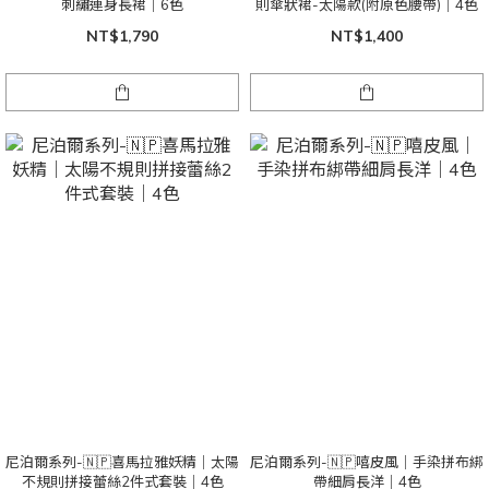
刺繡連身長裙｜6色
則傘狀裙-太陽款(附原色腰帶)｜4色
NT$1,790
NT$1,400
尼泊爾系列-🇳🇵喜馬拉雅妖精｜太陽
尼泊爾系列-🇳🇵嘻皮風｜手染拼布綁
不規則拼接蕾絲2件式套裝｜4色
帶細肩長洋｜4色