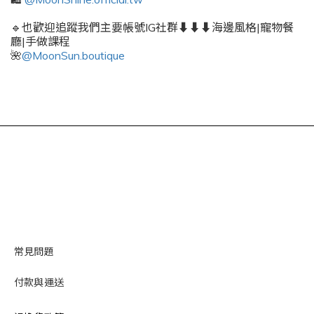
🔹也歡迎追蹤我們主要帳號IG社群⬇️⬇️⬇️海邊風格|寵物餐
廳|手做課程
🌺
@MoonSun.boutique
常見問題
付款與運送