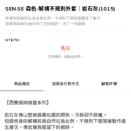
SEN·SE 森色-解構不規則外套｜岩石灰(1015)
修身的短版型拉長全身比例，不規則下擺為整體多了層次
荷葉領與喇叭袖中和了灰的酷帥，添了一絲甜美
NT$790
售完
若想購買，請聯絡我們。
商品描述
送貨及付款方式
顧客評價
【西雙版納精靈系列】
岩石灰像山壁被晨霧包圍的顏色，冷靜卻不疏離。
短版修身的解構剪裁自然拉長比例，不規則下擺隨著動作產
生層次，像岩層與風留下的痕跡。