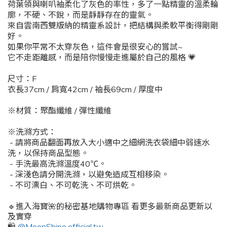
荷葉領與喇叭袖柔化了灰色的率性，多了一點精靈的溫柔輪
廓，不硬、不銳，而是靜靜存在的靈氣。
來自雲南西雙版納的精靈系設計，把結構與柔軟平衡得剛剛
好。
如果你平常不太穿灰色，這件會是很安心的嘗試~
它不走距離感，而是陪你慢慢走進屬於自己的風格 💗
尺寸：F
衣長37cm / 肩寬42cm / 袖長69cm / 厚度中
※材質：聚酯纖維 / 彈性纖維
※洗滌方式：
- 請將商品翻面再放入大小適中之細網洗衣袋細中弱速水
洗，以保持商品型態。
- 手洗最高洗滌溫度40℃。
- 深淺色請分開洗滌，以避免造成互相移染。
- 不可漂白、不可乾洗、不可烘乾。
🔹進入海寶🌺的秘密基地購物專區 看更多最新商品更新以
及實穿
🛍️
@MoonShine.official.tw