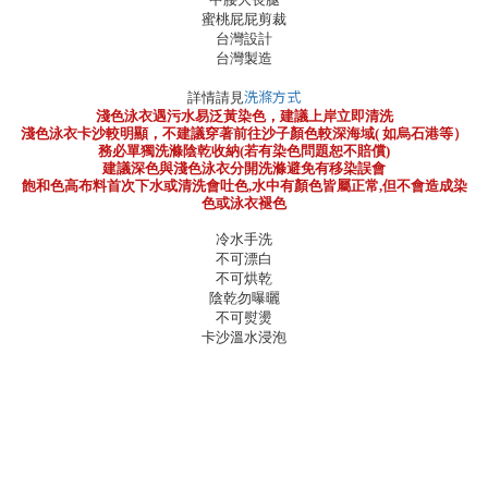
蜜桃屁屁剪裁
台灣設計
台灣製造
洗滌方式
詳情請見
淺色泳衣遇污水易泛黃染色，建議上岸立即清洗
淺色泳衣卡沙較明顯，不建議穿著前往沙子顏色較深海域( 如烏石港等）
務必單獨洗滌陰乾收納(若有染色問題恕不賠償)
建議深色與淺色泳衣分開洗滌避免有移染誤會
飽和色高布料首次下水或清洗會吐色,水中有顏色皆屬正常,但不會造成染
色或泳衣褪色
冷水手洗
不可漂白
不可烘乾
陰乾勿曝曬
不可熨燙
卡沙溫水浸泡