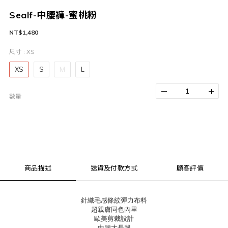
Sealf-中腰褲-蜜桃粉
NT$1,480
尺寸
: XS
XS
S
M
L
數量
商品描述
送貨及付款方式
顧客評價
針織毛感條紋彈力布料
超親膚同色內里
歐美剪裁設計
中腰大長腿